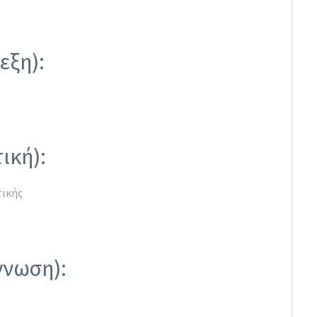
εξη):
ική):
τικής
γνωση):